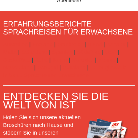
Abenteuer!
ERFAHRUNGSBERICHTE
SPRACHREISEN FÜR ERWACHSENE
Australien
|
England
|
Frankreich
|
Irland
|
Kanada
|
Malta
|
Schottland
|
Spanien
|
Südafrika
|
USA
|
Costa Rica
|
Kuba
|
Italien
|
Marokko
|
Mexiko
|
Neuseeland
|
Portugal
|
Russland
|
Hier gibts alle
Infos zu Sprachreisen Erwachsene
ENTDECKEN SIE DIE
WELT VON IST
Holen Sie sich unsere aktuellen
Broschüren nach Hause und
stöbern Sie in unseren