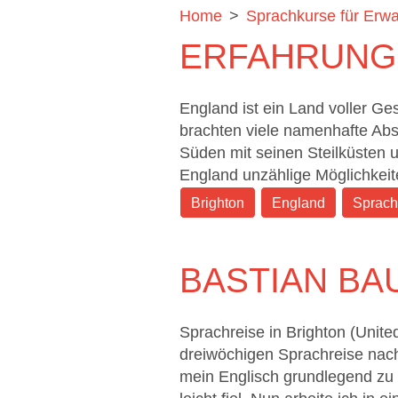
Home
>
Sprachkurse für Erw
ERFAHRUNG
England ist ein Land voller G
brachten viele namenhafte Absol
Süden mit seinen Steilküsten 
England unzählige Möglichkeit
Brighton
England
Sprach
BASTIAN BA
Sprachreise in Brighton (Unit
dreiwöchigen Sprachreise nach
mein Englisch grundlegend zu v