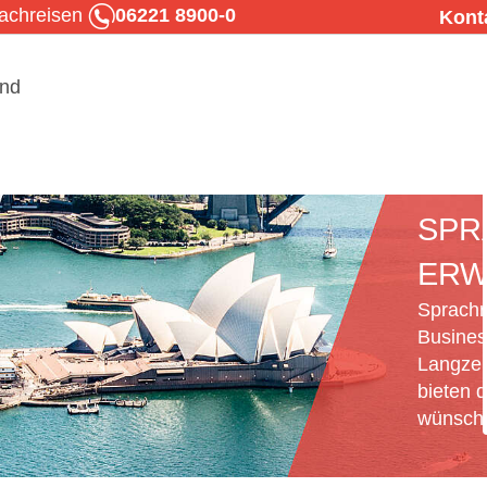
rachreisen
06221 8900-0
Kont
SPR
ERW
Sprachr
Busines
Langzei
bieten d
wünsche