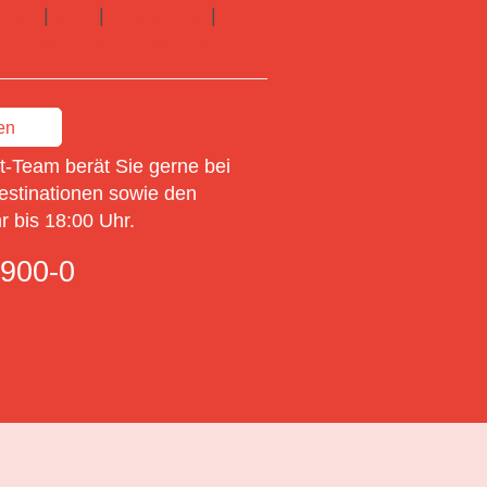
frika
|
USA
|
Costa Rica
|
Kuba
 zu Sprachreisen Erwachsene
en
-Team berät Sie gerne bei
estinationen sowie den
 bis 18:00 Uhr.
900-0