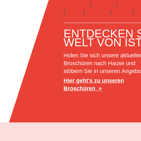
Australien
|
England
|
Frankrei
|
Italien
|
Marokko
|
Mexiko
|
N
ENTDECKEN S
WELT VON IS
Holen Sie sich unsere aktuelle
Broschüren nach Hause und
stöbern Sie in unseren Angebo
Hier geht's zu unseren
Broschüren