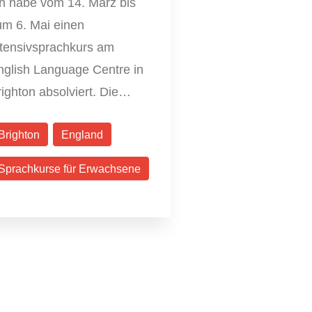
ch habe vom 14. März bis
um 6. Mai einen
ntensivsprachkurs am
nglish Language Centre in
ighton absolviert. Die…
Brighton
England
Sprachkurse für Erwachsene