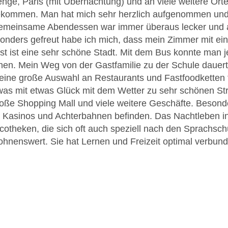
ge, Paris (mit Übernachtung) und an viele weitere Orte 
gekommen. Man hat mich sehr herzlich aufgenommen und 
gemeinsame Abendessen war immer überaus lecker und 
sonders gefreut habe ich mich, dass mein Zimmer mit e
bst ist eine sehr schöne Stadt. Mit dem Bus konnte man j
ichen. Mein Weg von der Gastfamilie zu der Schule daue
 eine große Auswahl an Restaurants und Fastfoodketten 
, was mit etwas Glück mit dem Wetter zu sehr schönen St
roße Shopping Mall und viele weitere Geschäfte. Beson
h Kasinos und Achterbahnen befinden. Das Nachtleben in B
otheken, die sich oft auch speziell nach den Sprachschül
lohnenswert. Sie hat Lernen und Freizeit optimal verbund