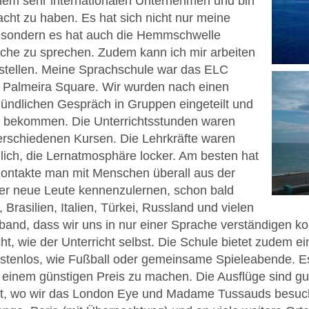
 einem sehr internationalen Unternehmen und bin
cht zu haben. Es hat sich nicht nur meine
, sondern es hat auch die Hemmschwelle
ache zu sprechen. Zudem kann ich mir arbeiten
rstellen. Meine Sprachschule war das ELC
 Palmeira Square. Wir wurden nach einen
mündlichen Gespräch in Gruppen eingeteilt und
n bekommen. Die Unterrichtsstunden waren
erschiedenen Kursen. Die Lehrkräfte waren
lich, die Lernatmosphäre locker. Am besten hat
 Kontakte man mit Menschen überall aus der
wer neue Leute kennenzulernen, schon bald
Brasilien, Italien, Türkei, Russland und vielen
band, dass wir uns in nur einer Sprache verständigen ko
t, wie der Unterricht selbst. Die Schule bietet zudem e
stenlos, wie Fußball oder gemeinsame Spieleabende. Es
inem günstigen Preis zu machen. Die Ausflüge sind gut 
t, wo wir das London Eye und Madame Tussauds besuc