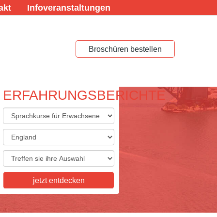
akt
Infoveranstaltungen
Broschüren bestellen
ERFAHRUNGSBERICHTE
ACHREISEN FÜR
ACHSENE
eisen für Erwachsene,
skurse, Studienaufenthalte,
tkurse, Examenskurse - wir
ie Vielfalt, die Sie sich
jetzt entdecken
n! Informieren Sie sich hier.