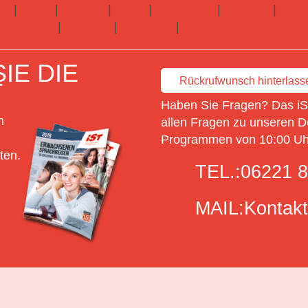
ch
|
Irland
|
Kanada
|
Malta
|
Schottland
|
Spanien
|
Süda
euseeland
|
Portugal
|
Russland
|
Hier gibts alle Infos
IE DIE
Rückrufwunsch hinterlass
T
Haben Sie Fragen? Das iSt
n
allen Fragen zu unseren D
Programmen von 10:00 Uhr
ten.
TEL.:
06221 8
MAIL:
Kontakt