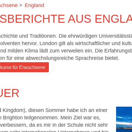
achsene
>
England
SBERICHTE AUS ENGL
eschichte und Traditionen. Die ehrwürdigen Universitäts
venten hervor. London gilt als wirtschaftlicher und kultu
und milden Klima lädt zum verweilen ein. Die Erfahrungs
en für eine abwechslungsreiche Sprachreise bietet.
kurse für Erwachsene
UER
ed Kingdom), diesen Sommer habe ich an einer
 Brighton teilgenommen. Mein Ziel war es,
erbessern, da es mir in der Schule nicht sehr