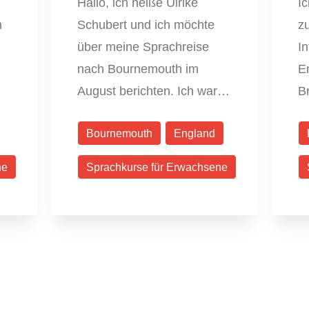
Hallo, ich heiße Ulrike
I
m
Schubert und ich möchte
z
über meine Sprachreise
I
nach Bournemouth im
E
August berichten. Ich war…
Br
Bournemouth
England
ne
Sprachkurse für Erwachsene