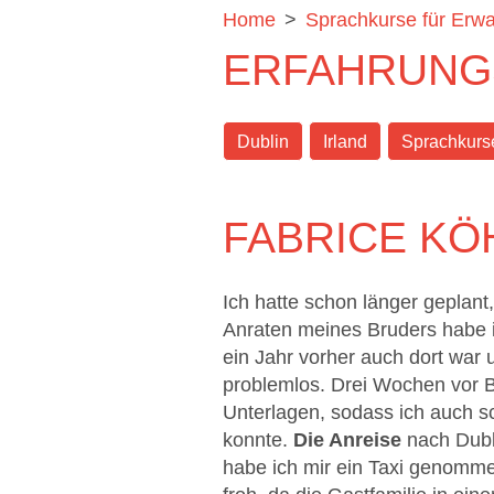
Home
>
Sprachkurse für Erw
ERFAHRUNGS
Dublin
Irland
Sprachkurs
FABRICE KÖ
Ich hatte schon länger geplant
Anraten meines Bruders habe i
ein Jahr vorher auch dort war 
problemlos. Drei Wochen vor B
Unterlagen, sodass ich auch s
konnte.
Die Anreise
nach Dubli
habe ich mir ein Taxi genomme