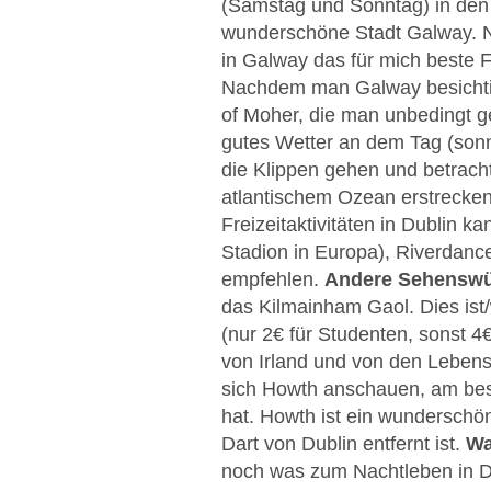
(Samstag und Sonntag) in den 
wunderschöne Stadt Galway. N
in Galway das für mich beste 
Nachdem man Galway besichtigt 
of Moher, die man unbedingt 
gutes Wetter an dem Tag (sonn
die Klippen gehen und betracht
atlantischem Ozean erstrecken
Freizeitaktivitäten in Dublin k
Stadion in Europa), Riverdanc
empfehlen.
Andere Sehenswü
das
Kilmainham Gaol. Dies ist
(nur 2€ für Studenten, sonst 
von Irland und von den Lebens
sich Howth anschauen, am best
hat. Howth ist ein wunderschön
Dart von Dublin entfernt ist.
Wa
noch was zum Nachtleben in Du