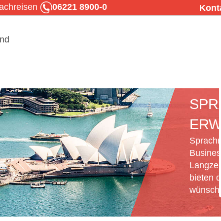
rachreisen
06221 8900-0
Kont
SPR
ERW
Sprachr
Busines
Langzei
bieten d
wünsche