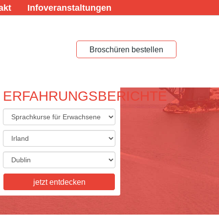
akt
Infoveranstaltungen
Broschüren bestellen
ERFAHRUNGSBERICHTE
ACHREISEN FÜR
ACHSENE
eisen für Erwachsene,
skurse, Studienaufenthalte,
tkurse, Examenskurse - wir
ie Vielfalt, die Sie sich
jetzt entdecken
n! Informieren Sie sich hier.