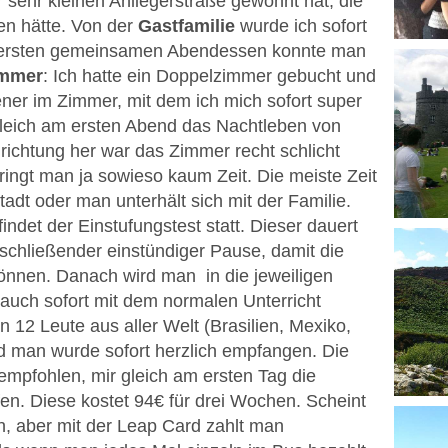
er sehr kleinen Anliegerstraße gewohnt hat, die
en hätte.
Von der
Gastfamilie
wurde ich sofort
 ersten gemeinsamen Abendessen konnte man
immer
:
Ich hatte ein Doppelzimmer gebucht und
ner im Zimmer, mit dem ich mich sofort super
gleich am ersten Abend das Nachtleben von
nrichtung her war das Zimmer recht schlicht
ingt man ja sowieso kaum Zeit. Die meiste Zeit
tadt oder man unterhält sich mit der Familie.
indet der Einstufungstest statt. Dieser dauert
schließender einstündiger Pause, damit die
n können. Danach wird man
in die jeweiligen
auch sofort mit dem normalen Unterricht
n 12 Leute aus aller Welt (Brasilien, Mexiko,
nd man wurde sofort herzlich empfangen.
Die
empfohlen, mir gleich am ersten Tag die
n. Diese kostet 94€ für drei Wochen. Scheint
in, aber mit der Leap Card zahlt man