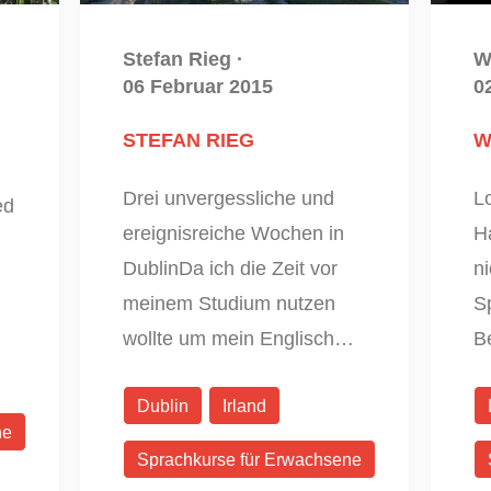
Stefan Rieg
·
W
06 Februar 2015
0
STEFAN RIEG
W
Drei unvergessliche und
Lo
ed
ereignisreiche Wochen in
H
DublinDa ich die Zeit vor
ni
meinem Studium nutzen
Sp
wollte um mein Englisch…
B
Dublin
Irland
ne
Sprachkurse für Erwachsene