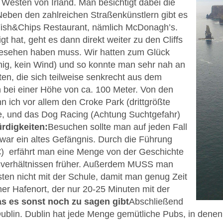
Westen von Irland. Man besichtigt dabei die
eben den zahlreichen Straßenkünstlern gibt es
Fish&Chips Restaurant, nämlich
McDonagh’s.
hat, geht es dann direkt weiter zu den Cliffs
gesehen haben muss. Wir hatten zum Glück
ig, kein Wind) und so konnte man sehr nah an
en, die sich teilweise senkrecht aus dem
 bei einer Höhe von ca. 100 Meter.
Von den
ann ich vor allem den Croke Park (drittgrößte
e, und das Dog Racing (Achtung Suchtgefahr)
rdigkeiten:
Besuchen sollte man auf jeden Fall
/war ein altes Gefängnis. Durch die Führung
4€)
erfährt man eine Menge von der Geschichte
verhältnissen früher.
Außerdem MUSS man
en nicht mit der Schule, damit man genug Zeit
er Hafenort, der nur 20-25 Minuten mit der
s es sonst noch zu sagen gibt
Abschließend
blin. Dublin hat jede Menge gemütliche Pubs, in denen 