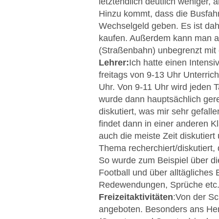
letztendlich deutlich weniger,
Hinzu kommt, dass die Busfah
Wechselgeld geben. Es ist dahe
kaufen. Außerdem kann man a
(Straßenbahn) unbegrenzt mit 
Lehrer:
Ich hatte einen Intens
freitags von 9-13 Uhr Unterric
Uhr. Von 9-11 Uhr wird jeden 
wurde dann hauptsächlich ger
diskutiert, was mir sehr gefal
findet dann in einer anderen Kl
auch die meiste Zeit diskutie
Thema recherchiert/diskutiert
So wurde zum Beispiel über die
Football und über alltägliches 
Redewendungen, Sprüche etc., d
Freizeitaktivitäten
:
Von der Sch
angeboten. Besonders ans He