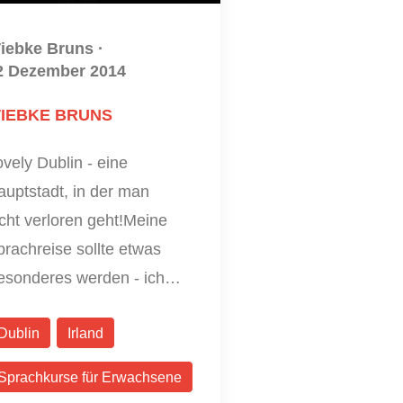
iebke Bruns
·
2 Dezember 2014
IEBKE BRUNS
vely Dublin - eine
auptstadt, in der man
cht verloren geht!Meine
rachreise sollte etwas
esonderes werden - ich…
Dublin
Irland
Sprachkurse für Erwachsene