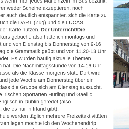
 als wenn man jedes Mal einzeln im Bus bezahlt.
rer weder Scheine akzeptieren, noch
r auch deutlich entspannter, sich die Karte zu
uch die DART (Zug) und die LUCAS
der Karte nutzen.
Der Unterricht/Die
ivkurs gebucht, also hatte ich montags und
ht und von Dienstag bis Donnerstag von 9-16
Tag die Grammatik geübt und von 11.20-13 Uhr
edet. Es wurden häufig aktuelle Themen
len hat. Die Nachmittagsstunde von 14-16 Uhr
asse als die Klasse morgens statt. Dort wird
rt und jede Woche am Donnerstag über ein
, dass die Gruppe sich am Dienstag aussucht.
 irischen Sportarten Hurling und Gaellic
Englisch in Dublin geredet (also
ie es nur in Irland gibt).
ule werden täglich mehrere Freizeitaktivitäten
rzen legen möchte ich den Wochenendtrip