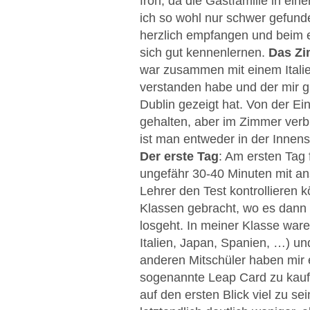
froh, da die Gastfamilie in ein
ich so wohl nur schwer gefund
herzlich empfangen und beim
sich gut kennenlernen.
Das Z
war zusammen mit einem Italie
verstanden habe und der mir 
Dublin gezeigt hat. Von der Ei
gehalten, aber im Zimmer verbr
ist man entweder in der Innens
Der erste Tag
:
Am ersten Tag f
ungefähr 30-40 Minuten mit an
Lehrer den Test kontrolliere
Klassen gebracht, wo es dann 
losgeht. In meiner Klasse ware
Italien, Japan, Spanien, …) u
anderen Mitschüler haben mir 
sogenannte Leap Card zu kaufe
auf den ersten Blick viel zu se