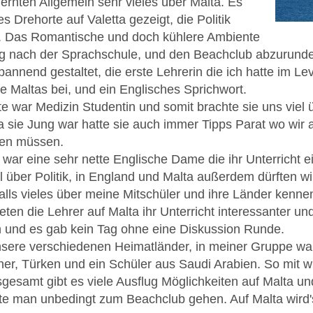
 lernten Allgemein sehr vieles über Malta. Es
 Drehorte auf Valetta gezeigt, die Politik
t. Das Romantische und doch kühlere Ambiente
Tag nach der Sprachschule, und den Beachclub abzurunde
pannend gestaltet, die erste Lehrerin die ich hatte im L
e Maltas bei, und ein Englisches Sprichwort.
tte war Medizin Studentin und somit brachte sie uns viel 
 sie Jung war hatte sie auch immer Tipps Parat wo wir au
ren müssen.
te war eine sehr nette Englische Dame die ihr Unterricht e
iel über Politik, in England und Malta außerdem dürften w
falls vieles über meine Mitschüler und ihre Länder kenne
en die Lehrer auf Malta ihr Unterricht interessanter und 
 und es gab kein Tag ohne eine Diskussion Runde.
nsere verschiedenen Heimatländer, in meiner Gruppe wa
ener, Türken und ein Schüler aus Saudi Arabien. So mit w
sgesamt gibt es viele Ausflug Möglichkeiten auf Malta un
lte man unbedingt zum Beachclub gehen. Auf Malta wird