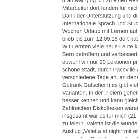
dran war ging ich zu einen Re
Mitarbeiter dort fanden für mi
Dank der Unterstützung und die
Internationale Sprach und Stu
Wochen Urlaub mit Lernen auf 
blieb bis zum 12.09.15 dort hat
Wir Lernten viele neue Leute 
Bern getroffen) und verbesser
obwohl wir nur 20 Lektionen pr
schöne Stadt, durch Paceville 
verschiedene Tage an, an den
Getränk Gutschein) es gibt vie
Varianten. In der „Feiern gehe
besser kennen und kann gleich
Zahlreichen Diskotheken ware
insgesamt war es für mich (21 
zu feiern. Valetta ist die wund
Ausflug „Valetta at night“ mit 