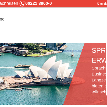
rachreisen
06221 8900-0
Kont
SPR
ERW
Sprachr
Busines
Langzei
bieten d
wünsche