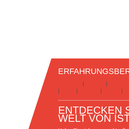
ERFAHRUNGSBER
Australien
|
England
|
Frankrei
|
Italien
|
Marokko
|
Mexiko
|
N
ENTDECKEN S
WELT VON IS