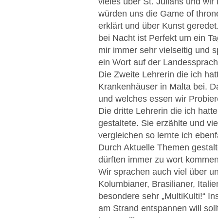
vieles über St. Julians und wir
würden uns die Game of thrones
erklärt und über Kunst gerede
bei Nacht ist Perfekt um ein 
mir immer sehr vielseitig und s
ein Wort auf der Landessprach
Die Zweite Lehrerin die ich ha
Krankenhäuser in Malta bei. Da
und welches essen wir Probie
Die dritte Lehrerin die ich hat
gestaltete. Sie erzählte und v
vergleichen so lernte ich eben
Durch Aktuelle Themen gestaltet
dürften immer zu wort kommen
Wir sprachen auch viel über u
Kolumbianer, Brasilianer, Itali
besondere sehr „MultiKulti!“ In
am Strand entspannen will sol