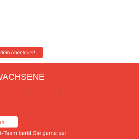
e dein Abenteuer!
WACHSENE
frika
|
USA
|
Costa Rica
|
Kuba
 zu Sprachreisen Erwachsene
en
-Team berät Sie gerne bei