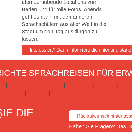
atemberaubende Locations zum
Baden und für tolle Fotos. Abends
geht es dann mit den anderen
Sprachschülern aus aller Welt in die
Stadt um den Tag ausklingen zu
lassen.
Interessiert? Dann informiere dich hier und start
ICHTE SPRACHREISEN FÜR ER
ch
|
Irland
|
Kanada
|
Malta
|
Schottland
|
Spanien
|
Süda
euseeland
|
Portugal
|
Russland
|
Hier gibts alle Infos
IE DIE
Rückrufwunsch hinterlass
T
Haben Sie Fragen? Das iSt