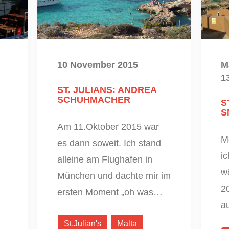
10 November 2015
M
1
ST. JULIANS: ANDREA
SCHUHMACHER
S
S
Am 11.Oktober 2015 war
M
es dann soweit. Ich stand
ic
alleine am Flughafen in
w
München und dachte mir im
2
ersten Moment „oh was…
a
St.Julian's
Malta