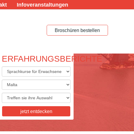
akt
Infoveranstaltungen
Broschüren bestellen
ERFAHRUNGSBERICHTE
ACHREISEN FÜR
ACHSENE
eisen für Erwachsene,
skurse, Studienaufenthalte,
tkurse, Examenskurse - wir
ie Vielfalt, die Sie sich
jetzt entdecken
n! Informieren Sie sich hier.