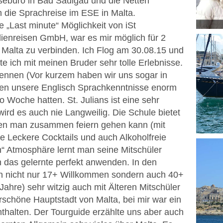
isebüro in Bad Saulgau und die Netten
ch die Sprachreise im ESE in Malta.
 „Last minute“ Möglichkeit von iSt
dienreisen GmbH, war es mir möglich für 2
Malta zu verbinden. Ich Flog am 30.08.15 und
te ich mit meinen Bruder sehr tolle Erlebnisse.
kennen (Vor kurzem haben wir uns sogar in
ten unsere Englisch Sprachkenntnisse enorm
o Woche hatten. St. Julians ist eine sehr
wird es auch nie Langweilig. Die Schule bietet
en man zusammen feiern gehen kann (mit
le Leckere Cocktails und auch Alkoholfreie
n“ Atmosphäre lernt man seine Mitschüler
 das gelernte perfekt anwenden. In den
n nicht nur 17+ Willkommen sondern auch 40+
Jahre) sehr witzig auch mit Älteren Mitschüler
erschöne Hauptstadt von Malta, bei mir war ein
enthalten. Der Tourguide erzählte uns aber auch