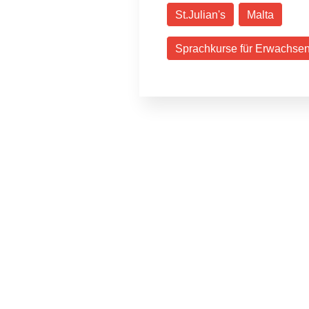
St.Julian's
Malta
Sprachkurse für Erwachse