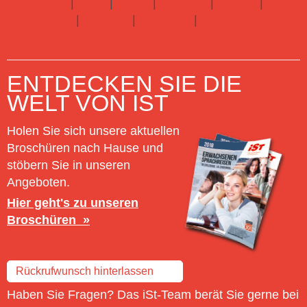
Costa Rica
|
Kuba
|
Italien
|
Marokko
|
Mexiko
|
Neuseeland
|
Portugal
|
Russland
|
Hier gibts alle
Infos zu Sprachreisen Erwachsene
ENTDECKEN SIE DIE
WELT VON IST
Holen Sie sich unsere aktuellen
Broschüren nach Hause und
stöbern Sie in unseren
Angeboten.
Hier geht's zu unseren
Broschüren
Rückrufwunsch hinterlassen
Haben Sie Fragen? Das iSt-Team berät Sie gerne bei