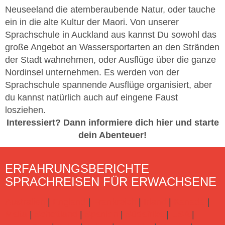
Neuseeland die atemberaubende Natur, oder tauche
ein in die alte Kultur der Maori. Von unserer
Sprachschule in Auckland aus kannst Du sowohl das
große Angebot an Wassersportarten an den Stränden
der Stadt wahnehmen, oder Ausflüge über die ganze
Nordinsel unternehmen. Es werden von der
Sprachschule spannende Ausflüge organisiert, aber
du kannst natürlich auch auf eingene Faust
losziehen.
Interessiert? Dann informiere dich hier und starte
dein Abenteuer!
ERFAHRUNGSBERICHTE
SPRACHREISEN FÜR ERWACHSENE
Australien
|
England
|
Frankreich
|
Irland
|
Kanada
|
Malta
|
Schottland
|
Spanien
|
Südafrika
|
USA
|