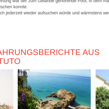
nung war der zum Gelände gehörende Pool, in dem ma
ischen konnte.
das ich jederzeit wieder aufsuchen würde und wärmstens w
AHRUNGSBERICHTE AUS
ITUTO