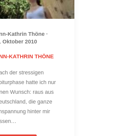
nn-Kathrin Thöne
·
1 Oktober 2010
NN-KATHRIN THÖNE
ach der stressigen
iturphase hatte ich nur
inen Wunsch: raus aus
eutschland, die ganze
nspannung hinter mir
assen…