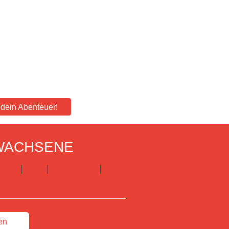
e dein Abenteuer!
WACHSENE
frika
|
USA
|
Costa Rica
|
Kuba
 zu Sprachreisen Erwachsene
en