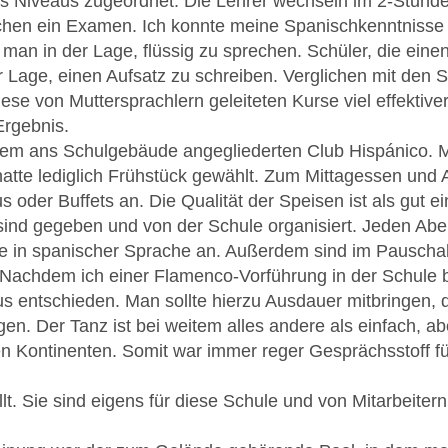
s Niveaus zugeordnet. Die Lehrer wechseln im 2-Stund
ochen ein Examen. Ich konnte meine Spanischkenntnisse 
man in der Lage, flüssig zu sprechen. Schüler, die eine
 Lage, einen Aufsatz zu schreiben. Verglichen mit den 
ese von Muttersprachlern geleiteten Kurse viel effektive
Ergebnis.
 dem ans Schulgebäude angegliederten Club Hispánico. 
hatte lediglich Frühstück gewählt. Zum Mittagessen und
 oder Buffets an. Die Qualität der Speisen ist als gut e
sind gegeben und von der Schule organisiert. Jeden Abe
e in spanischer Sprache an. Außerdem sind im Pauscha
. Nachdem ich einer Flamenco-Vorführung in der Schule 
s entschieden. Man sollte hierzu Ausdauer mitbringen,
n. Der Tanz ist bei weitem alles andere als einfach, a
n Kontinenten. Somit war immer reger Gesprächsstoff f
t. Sie sind eigens für diese Schule und von Mitarbeitern