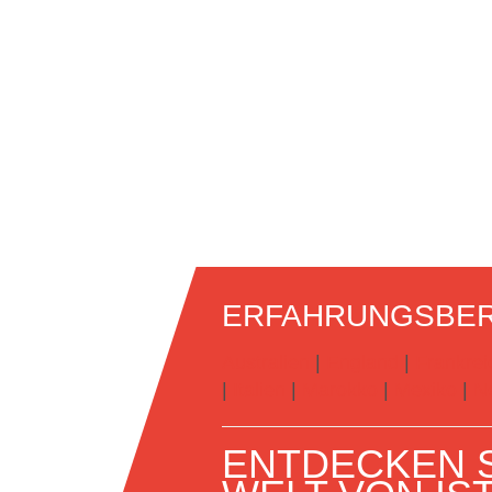
ERFAHRUNGSBER
Australien
|
England
|
Frankrei
|
Italien
|
Marokko
|
Mexiko
|
N
ENTDECKEN S