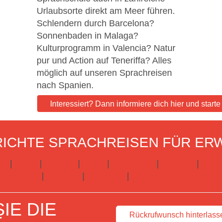
Urlaubsorte direkt am Meer führen.
Schlendern durch Barcelona?
Sonnenbaden in Malaga?
Kulturprogramm in Valencia? Natur
pur und Action auf Teneriffa? Alles
möglich auf unseren Sprachreisen
nach Spanien.
Interessiert? Dann informiere dich hier und start
ICHTE SPRACHREISEN FÜR ER
ch
|
Irland
|
Kanada
|
Malta
|
Schottland
|
Spanien
|
Süda
euseeland
|
Portugal
|
Russland
|
Hier gibts alle Infos
IE DIE
Rückrufwunsch hinterlass