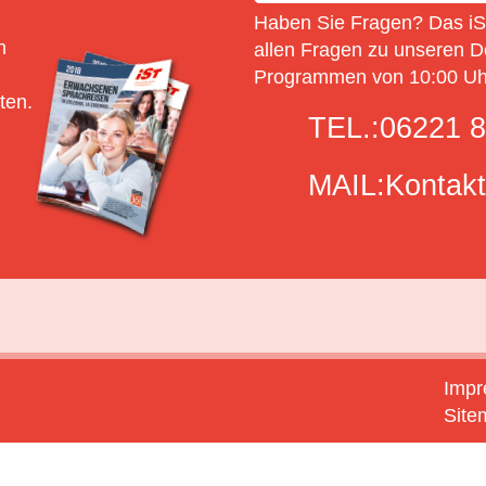
T
Haben Sie Fragen? Das iSt
n
allen Fragen zu unseren D
Programmen von 10:00 Uhr
ten.
TEL.:
06221 8
MAIL:
Kontakt
Imp
Site