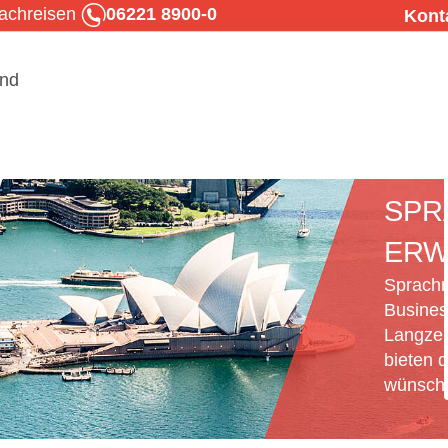
rachreisen
06221 8900-0
Kont
SPR
ERW
Sprachr
Busines
Langzei
bieten d
wünsche