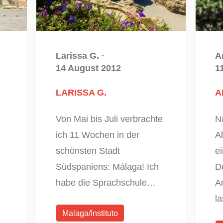
Larissa G.
·
A
14 August 2012
1
LARISSA G.
A
Von Mai bis Juli verbrachte
N
ich 11 Wochen in der
Ab
schönsten Stadt
e
Südspaniens: Málaga! Ich
D
habe die Sprachschule…
A
l
Malaga/Instituto