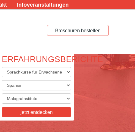
akt
Infoveranstaltungen
Broschüren bestellen
ERFAHRUNGSBERICHTE
ACHREISEN FÜR
ACHSENE
eisen für Erwachsene,
skurse, Studienaufenthalte,
tkurse, Examenskurse - wir
ie Vielfalt, die Sie sich
jetzt entdecken
n! Informieren Sie sich hier.