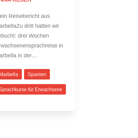
ein Reisebericht aus
rbellaZu dritt hatten wir
ebucht: drei Wochen
rwachsenensprachreise in
arbella in der…
Marbella
Spanien
Sprachkurse für Erwachsene