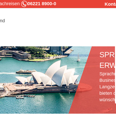
rachreisen
06221 8900-0
Kont
SPR
ERW
Sprachr
Busines
Langzei
bieten d
wünsche