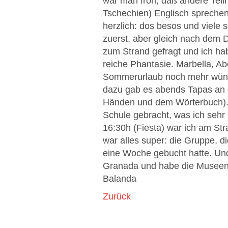
war man froh, daß andere Teil
Tschechien) Englisch sprechen
herzlich: dos besos und viele 
zuerst, aber gleich nach dem
zum Strand gefragt und ich hab
reiche Phantasie. Marbella, A
Sommerurlaub noch mehr wünsc
dazu gab es abends Tapas an 
Händen und dem Wörterbuch). 
Schule gebracht, was ich sehr 
16:30h (Fiesta) war ich am St
war alles super: die Gruppe, d
eine Woche gebucht hatte. Und 
Granada und habe die Museen in
Balanda
Zurück