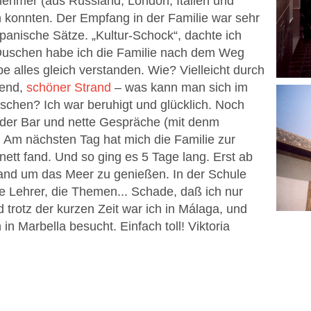
nehmer (aus Russland, London, Italien und
 konnten. Der Empfang in der Familie war sehr
spanische Sätze. „Kultur-Schock“, dachte ich
 Duschen habe ich die Familie nach dem Weg
e alles gleich verstanden. Wie? Vielleicht durch
bend,
schöner Strand
– was kann man sich im
hen? Ich war beruhigt und glücklich. Noch
der Bar und nette Gespräche (mit denm
Am nächsten Tag hat mich die Familie zur
nett fand. Und so ging es 5 Tage lang. Erst ab
rand um das Meer zu genießen. In der Schule
ie Lehrer, die Themen... Schade, daß ich nur
trotz der kurzen Zeit war ich in Málaga, und
 Marbella besucht. Einfach toll! Viktoria