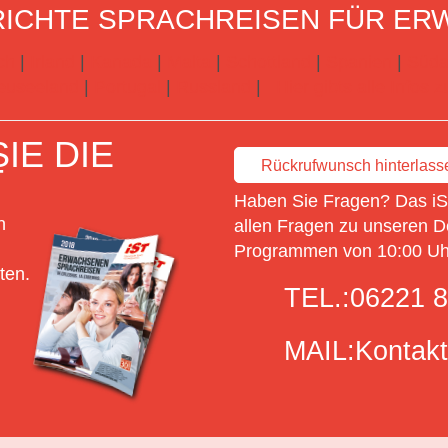
ICHTE SPRACHREISEN FÜR ER
ch
|
Irland
|
Kanada
|
Malta
|
Schottland
|
Spanien
|
Süda
euseeland
|
Portugal
|
Russland
|
Hier gibts alle Infos
IE DIE
Rückrufwunsch hinterlass
T
Haben Sie Fragen? Das iSt
n
allen Fragen zu unseren D
Programmen von 10:00 Uhr
ten.
TEL.:
06221 8
MAIL:
Kontakt