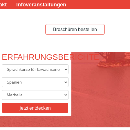
akt
Infoveranstaltungen
Broschüren bestellen
ERFAHRUNGSBERICHTE
ACHREISEN FÜR
ACHSENE
eisen für Erwachsene,
skurse, Studienaufenthalte,
tkurse, Examenskurse - wir
ie Vielfalt, die Sie sich
jetzt entdecken
n! Informieren Sie sich hier.