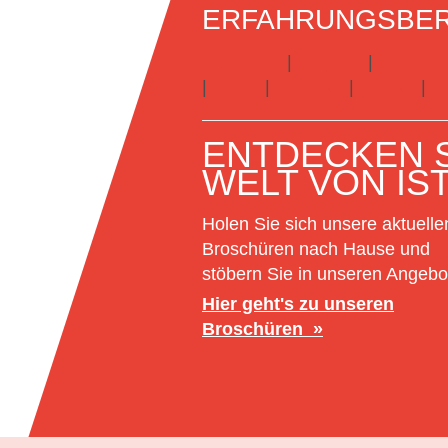
ERFAHRUNGSBER
Australien
|
England
|
Frankrei
|
Italien
|
Marokko
|
Mexiko
|
N
ENTDECKEN S
WELT VON IS
Holen Sie sich unsere aktuelle
Broschüren nach Hause und
stöbern Sie in unseren Angebo
Hier geht's zu unseren
Broschüren