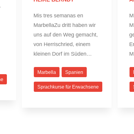
r
Mis tres semanas en
M
MarbellaZu dritt haben wir
Ma
uns auf den Weg gemacht,
g
von Herrischried, einem
E
kleinen Dorf im Süden…
M
Marbella
Spanien
ne
Sprachkurse für Erwachsene