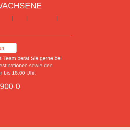
WACHSENE
frika
|
USA
|
Costa Rica
|
Kuba
 zu Sprachreisen Erwachsene
en
-Team berät Sie gerne bei
estinationen sowie den
 bis 18:00 Uhr.
900-0