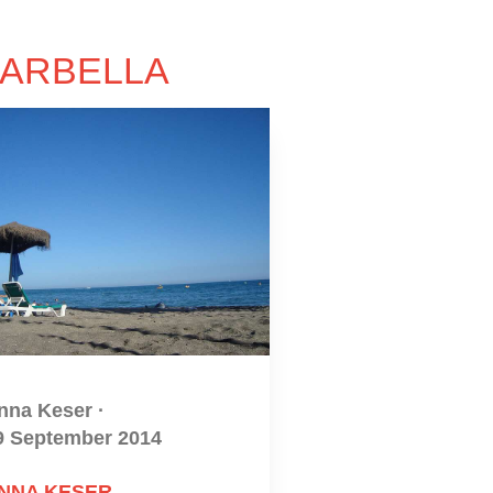
MARBELLA
nna Keser
·
9 September 2014
NNA KESER