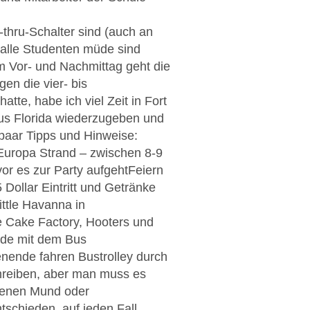
-thru-Schalter sind (auch an
alle Studenten müde sind
m Vor- und Nachmittag geht die
en die vier- bis
te, habe ich viel Zeit in Fort
aus Florida wiederzugeben und
 paar Tipps und Hinweise:
s Europa Strand – zwischen 8-9
r es zur Party aufgehtFeiern
 Dollar Eintritt und Getränke
ittle Havanna in
e Cake Factory, Hooters und
unde mit dem Bus
enende fahren Bustrolley durch
schreiben, aber man muss es
ffenen Mund oder
tschieden, auf jeden Fall