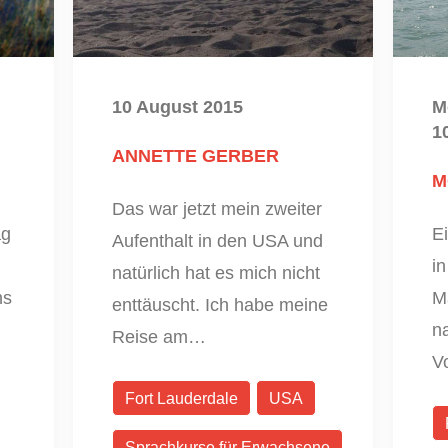
10 August 2015
M
1
ANNETTE GERBER
M
Das war jetzt mein zweiter
ag
Ei
Aufenthalt in den USA und
i
natürlich hat es mich nicht
ns
M
enttäuscht. Ich habe meine
na
Reise am…
V
Fort Lauderdale
USA
Sprachkurse für Erwachsene