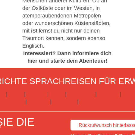
Menschen anderer Kulturen. Ob an
der Ostküste oder im Westen, in
atemberaubendenen Metropolen
oder wunderschönen Küstenstädten,
mit iSt lernst du nicht nur deinen
Traumort kennen, sondern ebenso
Englisch.
Interessiert? Dann informiere dich
hier und starte dein Abenteuer!
ICHTE SPRACHREISEN FÜR ER
ch
|
Irland
|
Kanada
|
Malta
|
Schottland
|
Spanien
|
Süda
euseeland
|
Portugal
|
Russland
|
Hier gibts alle Infos
IE DIE
Rückrufwunsch hinterlass
T