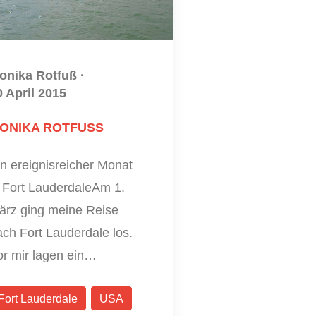
onika Rotfuß
·
0 April 2015
ONIKA ROTFUSS
n ereignisreicher Monat
n Fort LauderdaleAm 1.
ärz ging meine Reise
ch Fort Lauderdale los.
or mir lagen ein…
Fort Lauderdale
USA