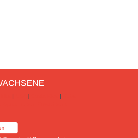
WACHSENE
frika
|
USA
|
Costa Rica
|
Kuba
 zu Sprachreisen Erwachsene
en