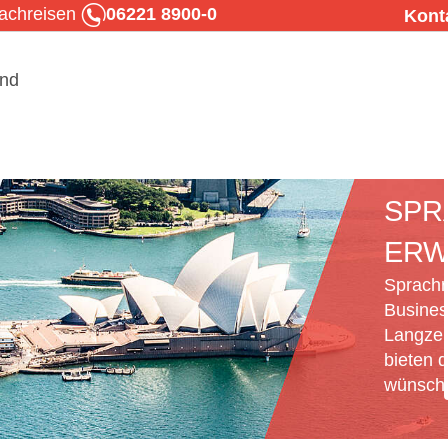
rachreisen
06221 8900-0
Kont
SPR
ERW
Sprachr
Busines
Langzei
bieten d
wünsche