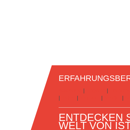
ERFAHRUNGSBER
Australien
|
England
|
Frankrei
|
Italien
|
Marokko
|
Mexiko
|
N
ENTDECKEN S
WELT VON IS