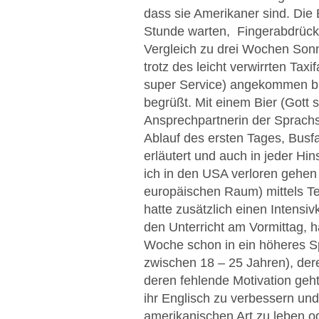
dass sie Amerikaner sind. Die 
Stunde warten, Fingerabdrücke
Vergleich zu drei Wochen Sonne
trotz des leicht verwirrten Ta
super Service) angekommen bi
begrüßt. Mit einem Bier (Gott 
Ansprechpartnerin der Sprachs
Ablauf des ersten Tages, Busfa
erläutert und auch in jeder Hi
ich in den USA verloren gehe
europäischen Raum) mittels Te
hatte zusätzlich einen Intensi
den Unterricht am Vormittag, h
Woche schon in ein höheres Sp
zwischen 18 – 25 Jahren), der
deren fehlende Motivation geht
ihr Englisch zu verbessern und
amerikanischen Art zu leben od