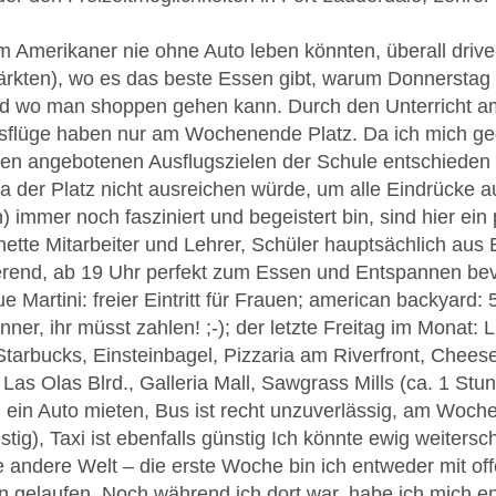
 Amerikaner nie ohne Auto leben könnten, überall drive
kten), wo es das beste Essen gibt, warum Donnerstag 
und wo man shoppen gehen kann. Durch den Unterricht a
usflüge haben nur am Wochenende Platz. Da ich mich geg
n angebotenen Ausflugszielen der Schule entschieden hat
a der Platz nicht ausreichen würde, um alle Eindrücke 
immer noch fasziniert und begeistert bin, sind hier ein
 nette Mitarbeiter und Lehrer, Schüler hauptsächlich au
rend, ab 19 Uhr perfekt zum Essen und Entspannen bevo
 Martini: freier Eintritt für Frauen; american backyard: 5
er, ihr müsst zahlen! ;-); der letzte Freitag im Monat: L
tarbucks, Einsteinbagel, Pizzaria am Riverfront, Chees
as Olas Blrd., Galleria Mall, Sawgrass Mills (ca. 1 St
n ein Auto mieten, Bus ist recht unzuverlässig, am Woch
tig), Taxi ist ebenfalls günstig Ich könnte ewig weiter
ne andere Welt – die erste Woche bin ich entweder mit o
 gelaufen. Noch während ich dort war, habe ich mich en