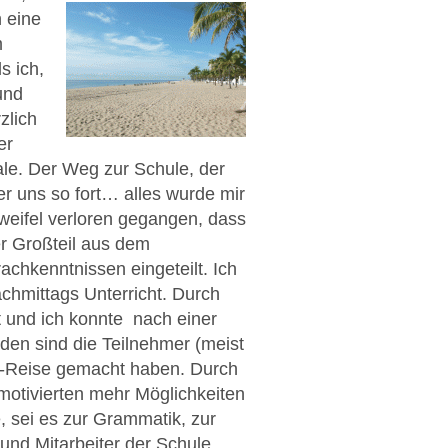
n eine
m
s ich,
und
zlich
er
ale. Der Weg zur Schule, der
er uns so fort… alles wurde mir
Zweifel verloren gegangen, dass
r Großteil aus dem
chkenntnissen eingeteilt. Ich
chmittags Unterricht. Durch
t und ich konnte nach einer
den sind die Teilnehmer (meist
SA-Reise gemacht haben. Durch
hmotivierten mehr Möglichkeiten
, sei es zur Grammatik, zur
 und Mitarbeiter der Schule