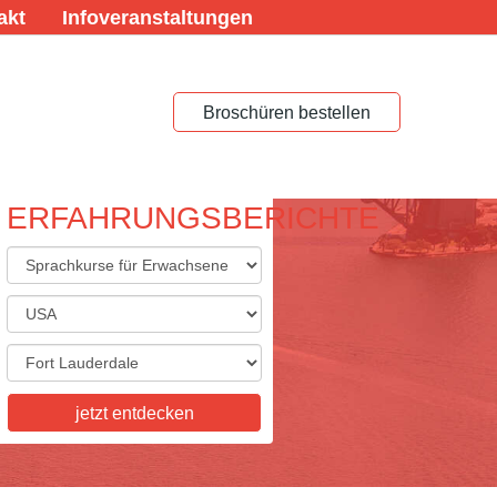
akt
Infoveranstaltungen
Broschüren bestellen
ERFAHRUNGSBERICHTE
ACHREISEN FÜR
ACHSENE
eisen für Erwachsene,
skurse, Studienaufenthalte,
tkurse, Examenskurse - wir
ie Vielfalt, die Sie sich
jetzt entdecken
n! Informieren Sie sich hier.