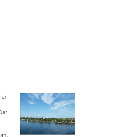
elen
A
Der
 an,