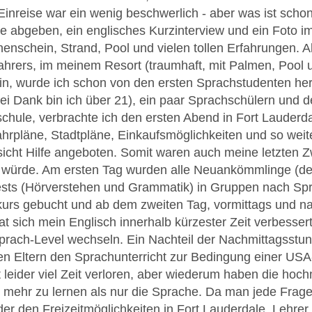
Einreise war ein wenig beschwerlich - aber was ist scho
 abgeben, ein englisches Kurzinterview und ein Foto i
nschein, Strand, Pool und vielen tollen Erfahrungen. Al
xifahrers, im meinem Resort (traumhaft, mit Palmen, Pool 
n, wurde ich schon von den ersten Sprachstudenten her
sei Dank bin ich über 21), ein paar Sprachschülern und d
chule, verbrachte ich den ersten Abend in Fort Lauderd
hrpläne, Stadtpläne, Einkaufsmöglichkeiten und so weit
nsicht Hilfe angeboten. Somit waren auch meine letzten 
n würde. Am ersten Tag wurden alle Neuankömmlinge (de
sts (Hörverstehen und Grammatik) in Gruppen nach Spra
vkurs gebucht und ab dem zweiten Tag, vormittags und na
at sich mein Englisch innerhalb kürzester Zeit verbesser
rach-Level wechseln. Ein Nachteil der Nachmittagsstun
en Eltern den Sprachunterricht zur Bedingung einer U
 leider viel Zeit verloren, aber wiederum haben die hoc
 mehr zu lernen als nur die Sprache. Da man jede Frage
er den Freizeitmöglichkeiten in Fort Lauderdale, Lehrer