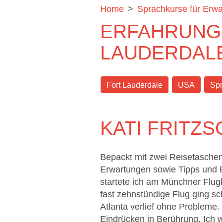
Home
>
Sprachkurse für Erw
ERFAHRUNG
LAUDERDAL
Fort Lauderdale
USA
Spr
KATI FRITZ
Bepackt mit zwei Reisetaschen
Erwartungen sowie Tipps und
startete ich am Münchner Flug
fast zehnstündige Flug ging sch
Atlanta verlief ohne Probleme
Eindrücken in Berührung. Ich 