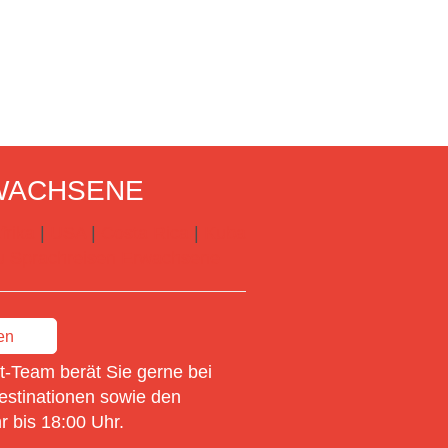
WACHSENE
frika
|
USA
|
Costa Rica
|
Kuba
 zu Sprachreisen Erwachsene
en
-Team berät Sie gerne bei
estinationen sowie den
 bis 18:00 Uhr.