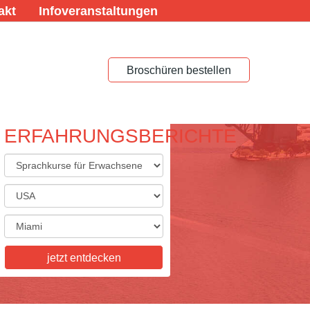
akt
Infoveranstaltungen
Broschüren bestellen
ERFAHRUNGSBERICHTE
ACHREISEN FÜR
ACHSENE
eisen für Erwachsene,
skurse, Studienaufenthalte,
tkurse, Examenskurse - wir
ie Vielfalt, die Sie sich
jetzt entdecken
n! Informieren Sie sich hier.