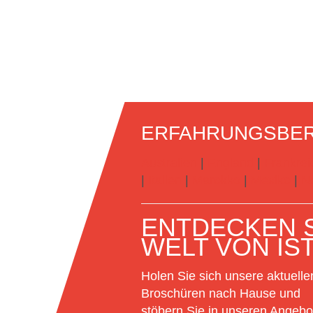
ERFAHRUNGSBER
Australien
|
England
|
Frankrei
|
Italien
|
Marokko
|
Mexiko
|
N
ENTDECKEN S
WELT VON IS
Holen Sie sich unsere aktuelle
Broschüren nach Hause und
stöbern Sie in unseren Angebo