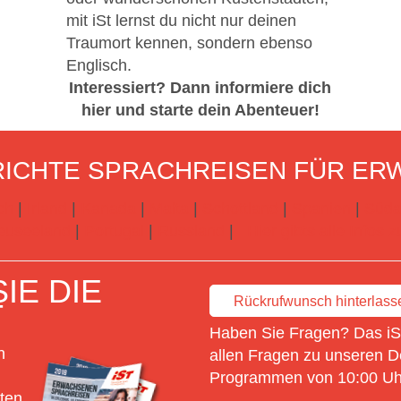
mit iSt lernst du nicht nur deinen
Traumort kennen, sondern ebenso
Englisch.
Interessiert? Dann informiere dich
hier und starte dein Abenteuer!
ICHTE SPRACHREISEN FÜR ER
ch
|
Irland
|
Kanada
|
Malta
|
Schottland
|
Spanien
|
Süda
euseeland
|
Portugal
|
Russland
|
Hier gibts alle Infos
IE DIE
Rückrufwunsch hinterlass
T
Haben Sie Fragen? Das iSt
n
allen Fragen zu unseren D
Programmen von 10:00 Uhr
ten.