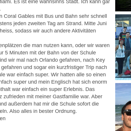
iami. Es ist eine wahnsinns Stadt. Ich kann gar
.
in Coral Gables mit Bus und Bahn sehr schnell
stens jeden zweiten Tag am Strand. Mitte Juni
heiss, sodass wir auch andere Aktivitäten
tenplätzen die man nutzen kann, oder wir waren
ur 5 Minuten mit der Bahn von der Schule
ind wir mal nach Orlando gefahren, nach Key
efahren und sogar ein kurzfristiger Trip nach
e war einfach super. Wir hatten alle so einen
infach super und mein Englisch hat sich enorm
halt war einfach ein super Erlebnis. Das
nz zufrieden mit meiner Gastfamilie war. Aber
und außerdem hat mir die Schule sofort die
ln. Also alles in bester Ordnung.
hen