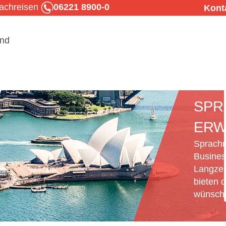
rachreisen
06221 8900-0
Kont
SPR
ERW
Sprachr
Busines
Langzei
bieten d
wünsche