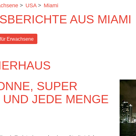
achsene
>
USA
>
Miami
BERICHTE AUS MIAMI
 für Erwachsene
IERHAUS
ONNE, SUPER
 UND JEDE MENGE