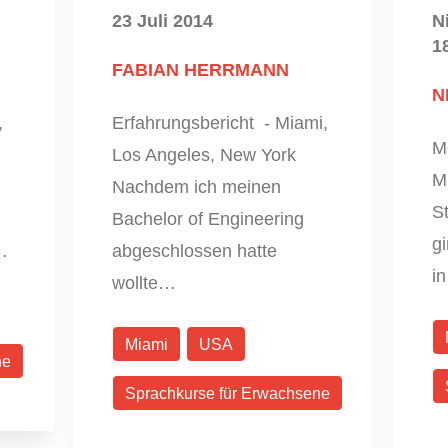
23 Juli 2014
N
1
FABIAN HERRMANN
N
,
Erfahrungsbericht - Miami,
M
Los Angeles, New York
M
Nachdem ich meinen
S
Bachelor of Engineering
g
…
abgeschlossen hatte
i
wollte…
Miami
USA
ne
Sprachkurse für Erwachsene