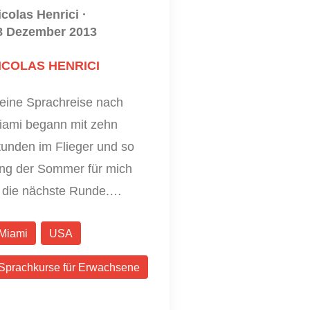
icolas Henrici
·
8 Dezember 2013
ICOLAS HENRICI
eine Sprachreise nach
iami begann mit zehn
tunden im Flieger und so
ing der Sommer für mich
n die nächste Runde.…
Miami
USA
Sprachkurse für Erwachsene