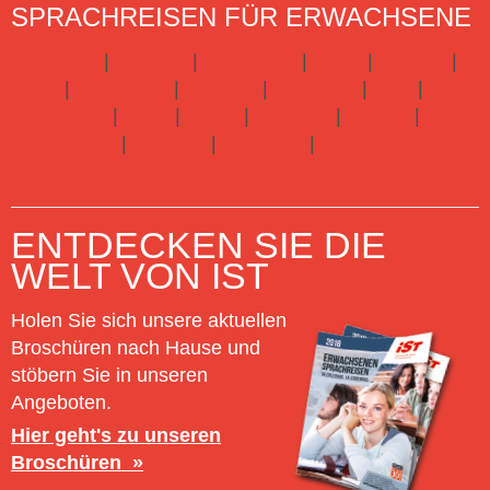
SPRACHREISEN FÜR ERWACHSENE
Australien
|
England
|
Frankreich
|
Irland
|
Kanada
|
Malta
|
Schottland
|
Spanien
|
Südafrika
|
USA
|
Costa Rica
|
Kuba
|
Italien
|
Marokko
|
Mexiko
|
Neuseeland
|
Portugal
|
Russland
|
Hier gibts alle
Infos zu Sprachreisen Erwachsene
ENTDECKEN SIE DIE
WELT VON IST
Holen Sie sich unsere aktuellen
Broschüren nach Hause und
stöbern Sie in unseren
Angeboten.
Hier geht's zu unseren
Broschüren