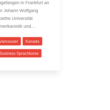
ngefangen in Frankfurt an
er Johann Wolfgang
oethe Universität
merikanistik und…
Vancouver
Kanada
Business Sprachkurse