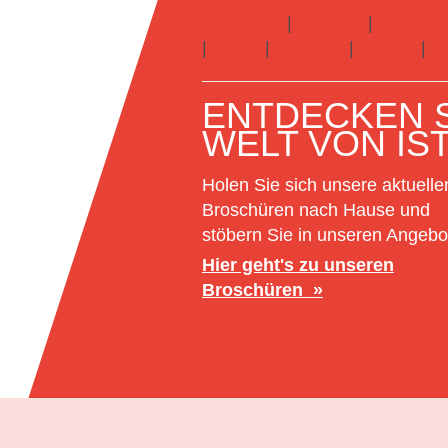
Australien
|
England
|
Frankrei
|
Italien
|
Marokko
|
Mexiko
|
N
ENTDECKEN S
WELT VON IS
Holen Sie sich unsere aktuelle
Broschüren nach Hause und
stöbern Sie in unseren Angebo
Hier geht's zu unseren
Broschüren