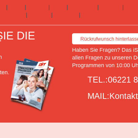
ch
|
Irland
|
Kanada
|
Malta
|
Schottland
|
Spanien
|
Süda
euseeland
|
Portugal
|
Russland
|
Hier gibts alle Infos
IE DIE
Rückrufwunsch hinterlass
T
Haben Sie Fragen? Das iSt
n
allen Fragen zu unseren D
Programmen von 10:00 Uhr
ten.
TEL.:
06221 8
MAIL:
Kontakt