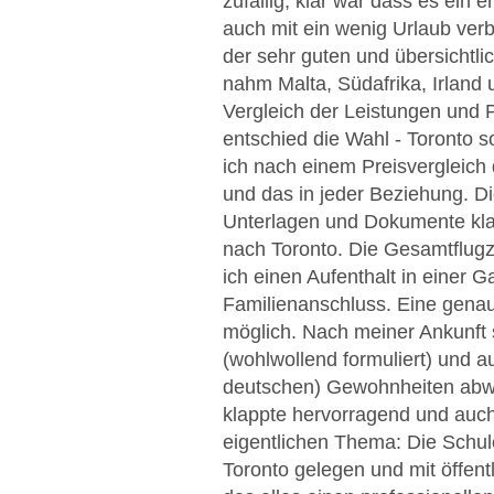
zufällig, klar war dass es ein 
auch mit ein wenig Urlaub verb
der sehr guten und übersichtl
nahm Malta, Südafrika, Irland
Vergleich der Leistungen und P
entschied die Wahl - Toronto s
ich nach einem Preisvergleich d
und das in jeder Beziehung. D
Unterlagen und Dokumente klap
nach Toronto. Die Gesamtflugz
ich einen Aufenthalt in einer
Familienanschluss. Eine genau
möglich. Nach meiner Ankunft s
(wohlwollend formuliert) und a
deutschen) Gewohnheiten abwi
klappte hervorragend und auch 
eigentlichen Thema: Die Schul
Toronto gelegen und mit öffen