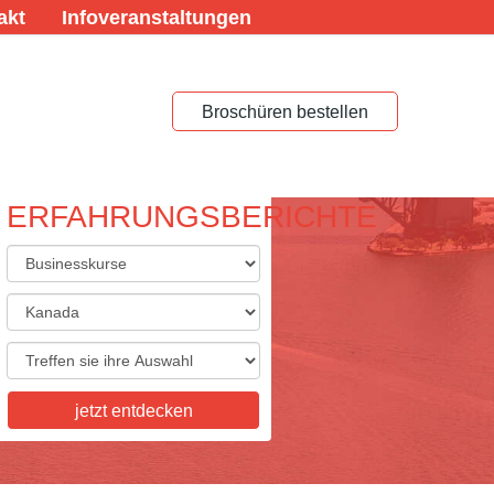
akt
Infoveranstaltungen
Broschüren bestellen
ERFAHRUNGSBERICHTE
ACHREISEN FÜR
ACHSENE
eisen für Erwachsene,
skurse, Studienaufenthalte,
tkurse, Examenskurse - wir
ie Vielfalt, die Sie sich
jetzt entdecken
n! Informieren Sie sich hier.