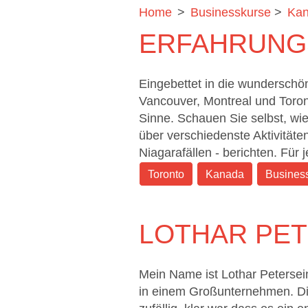
Home
>
Businesskurse
>
Ka
ERFAHRUNG
Eingebettet in die wunderschö
Vancouver, Montreal und Toron
Sinne. Schauen Sie selbst, wi
über verschiedenste Aktivität
Niagarafällen - berichten. Für
Toronto
Kanada
Busines
LOTHAR PET
Mein Name ist Lothar Petersein
in einem Großunternehmen. Di