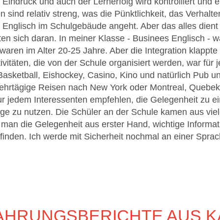
n Eindruck und auch der Lernerfolg wird kontrolliert und
 sind relativ streng, was die Pünktlichkeit, das Verhalt
 Englisch im Schulgebäude angeht. Aber das alles dient 
en sich daran. In meiner Klasse - Businees Englisch - w
 waren im Alter 20-25 Jahre. Aber die Integration klappt
ivitäten, die von der Schule organisiert werden, war fü
sketball, Eishockey, Casino, Kino und natürlich Pub 
mehrtägige Reisen nach New York oder Montreal, Quebek
jedem Interessenten empfehlen, die Gelegenheit zu ein
e zu nutzen. Die Schüler an der Schule kamen aus vie
man die Gelegenheit aus erster Hand, wichtige Informat
finden. Ich werde mit Sicherheit nochmal an einer Sprac
AHRUNGSBERICHTE AUS 