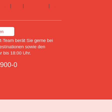
frika
|
USA
|
Costa Rica
|
Kuba
 zu Sprachreisen Erwachsene
en
-Team berät Sie gerne bei
estinationen sowie den
 bis 18:00 Uhr.
900-0