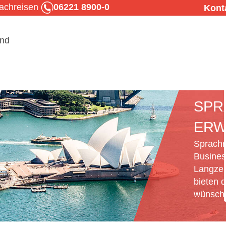
rachreisen
06221 8900-0
Kont
SPR
ERW
Sprachr
Busines
Langzei
bieten d
wünsche