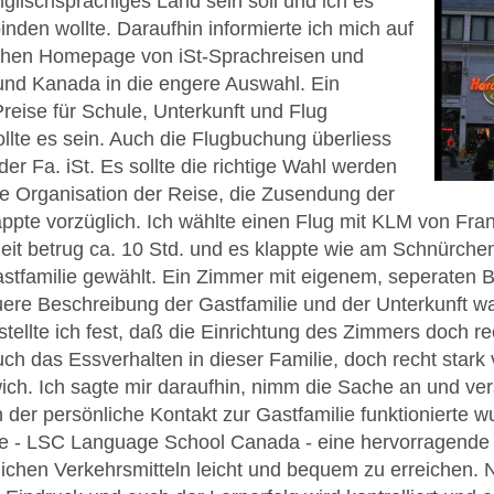
englischsprachiges Land sein soll und ich es
inden wollte. Daraufhin informierte ich mich auf
ichen Homepage von iSt-Sprachreisen und
 und Kanada in die engere Auswahl. Ein
reise für Schule, Unterkunft und Flug
ollte es sein. Auch die Flugbuchung überliess
er Fa. iSt. Es sollte die richtige Wahl werden
ie Organisation der Reise, die Zusendung der
pte vorzüglich. Ich wählte einen Flug mit KLM von Fra
eit betrug ca. 10 Std. und es klappte wie am Schnürchen
 Gastfamilie gewählt. Ein Zimmer mit eigenem, seperate
ere Beschreibung der Gastfamilie und der Unterkunft war
tellte ich fest, daß die Einrichtung des Zimmers doch re
uch das Essverhalten in dieser Familie, doch recht star
ch. Ich sagte mir daraufhin, nimm die Sache an und v
der persönliche Kontakt zur Gastfamilie funktionierte w
e - LSC Language School Canada - eine hervorragende Ad
tlichen Verkehrsmitteln leicht und bequem zu erreichen.