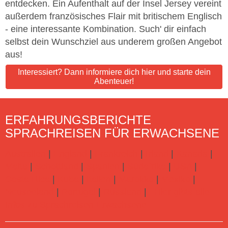
entdecken. Ein Aufenthalt auf der Insel Jersey vereint
außerdem französisches Flair mit britischem Englisch
- eine interessante Kombination. Such' dir einfach
selbst dein Wunschziel aus underem großen Angebot
aus!
Interessiert? Dann informiere dich hier und starte dein
Abenteuer!
ERFAHRUNGSBERICHTE
SPRACHREISEN FÜR ERWACHSENE
Australien
|
England
|
Frankreich
|
Irland
|
Kanada
|
Malta
|
Schottland
|
Spanien
|
Südafrika
|
USA
|
Costa Rica
|
Kuba
|
Italien
|
Marokko
|
Mexiko
|
Neuseeland
|
Portugal
|
Russland
|
Hier gibts alle
Infos zu Sprachreisen Erwachsene