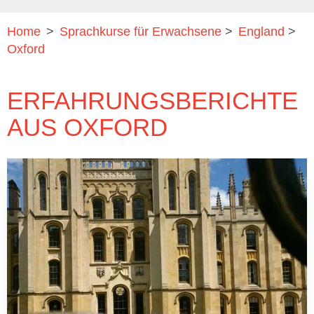
Home
>
Sprachkurse für Erwachsene
>
England
>
Oxford
ERFAHRUNGSBERICHTE
AUS OXFORD