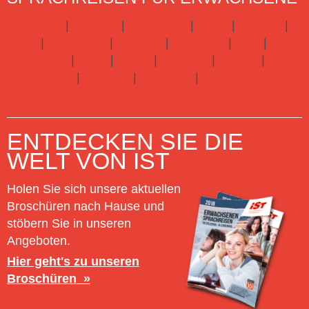
Australien
|
England
|
Frankreich
|
Irland
|
Kanada
|
Malta
|
Schottland
|
Spanien
|
Südafrika
|
USA
|
Costa Rica
|
Kuba
|
Italien
|
Marokko
|
Mexiko
|
Neuseeland
|
Portugal
|
Russland
|
Hier gibts alle
Infos zu Sprachreisen Erwachsene
ENTDECKEN SIE DIE
WELT VON IST
Holen Sie sich unsere aktuellen
Broschüren nach Hause und
stöbern Sie in unseren
Angeboten.
Hier geht's zu unseren
Broschüren