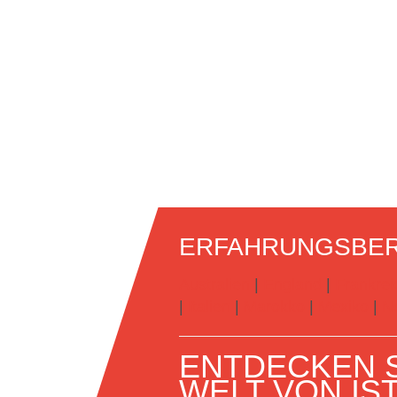
ERFAHRUNGSBER
Australien
|
England
|
Frankrei
|
Italien
|
Marokko
|
Mexiko
|
N
ENTDECKEN S
WELT VON IS