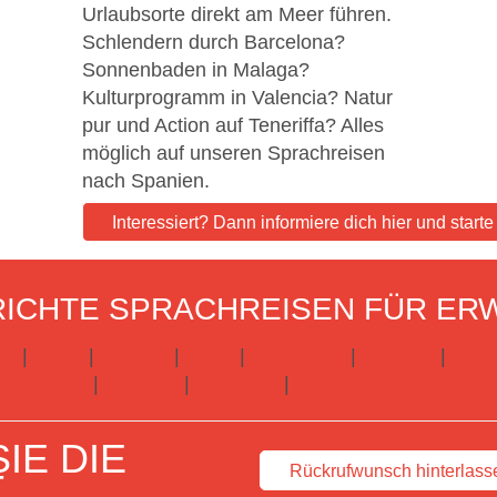
Urlaubsorte direkt am Meer führen.
Schlendern durch Barcelona?
Sonnenbaden in Malaga?
Kulturprogramm in Valencia? Natur
pur und Action auf Teneriffa? Alles
möglich auf unseren Sprachreisen
nach Spanien.
Interessiert? Dann informiere dich hier und start
ICHTE SPRACHREISEN FÜR ER
ch
|
Irland
|
Kanada
|
Malta
|
Schottland
|
Spanien
|
Süda
euseeland
|
Portugal
|
Russland
|
Hier gibts alle Infos
IE DIE
Rückrufwunsch hinterlass
T