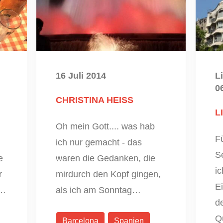
16 Juli 2014
Li
0
CHRISTINA HEISS
L
Oh mein Gott.... was hab
F
ich nur gemacht - das
S
e
waren die Gedanken, die
ic
r
mirdurch den Kopf gingen,
E
e…
als ich am Sonntag…
d
Q
Barcelona
Spanien