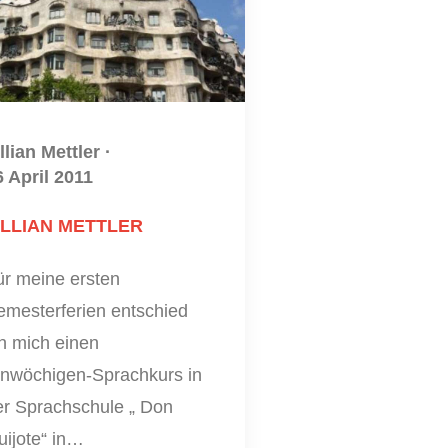
llian Mettler
·
6 April 2011
ILLIAN METTLER
ür meine ersten
emesterferien entschied
h mich einen
inwöchigen-Sprachkurs in
er Sprachschule „ Don
uijote“ in…