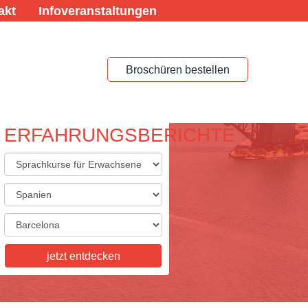
akt
Infoveranstaltungen
Broschüren bestellen
ERFAHRUNGSBERICHTE
ACHREISEN FÜR
ACHSENE
eisen für Erwachsene,
skurse, Studienaufenthalte,
tkurse, Examenskurse - wir
ie Vielfalt, die Sie sich
jetzt entdecken
n! Informieren Sie sich hier.