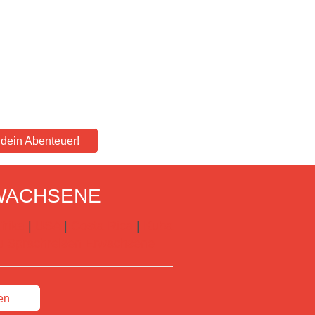
e dein Abenteuer!
WACHSENE
frika
|
USA
|
Costa Rica
|
Kuba
 zu Sprachreisen Erwachsene
en