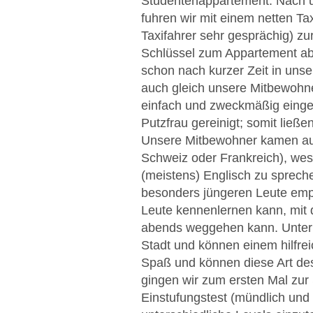
Studentenappartement. Nach u
fuhren wir mit einem netten Tax
Taxifahrer sehr gesprächig) zu
Schlüssel zum Appartement abz
schon nach kurzer Zeit in u
auch gleich unsere Mitbewohn
einfach und zweckmäßig einge
Putzfrau gereinigt; somit ließe
Unsere Mitbewohner kamen aus
Schweiz oder Frankreich), we
(meistens) Englisch zu sprech
besonders jüngeren Leute empfe
Leute kennenlernen kann, mit
abends weggehen kann. Unter 
Stadt und können einem hilfrei
Spaß und können diese Art d
gingen wir zum ersten Mal zu
Einstufungstest (mündlich und s