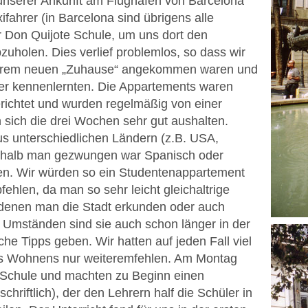
nserer Ankunft am Flughafen von Barcelona
ifahrer (in Barcelona sind übrigens alle
r Don Quijote Schule, um uns dort den
uholen. Dies verlief problemlos, so dass wir
nserem neuen „Zuhause“ angekommen waren und
er kennenlernten. Die Appartements waren
richtet und wurden regelmäßig von einer
n sich die drei Wochen sehr gut aushalten.
 unterschiedlichen Ländern (z.B. USA,
shalb man gezwungen war Spanisch oder
en. Wir würden so ein Studentenappartement
hlen, da man so sehr leicht gleichaltrige
 denen man die Stadt erkunden oder auch
Umständen sind sie auch schon länger in der
che Tipps geben. Wir hatten auf jeden Fall viel
es Wohnens nur weiteremfehlen. Am Montag
r Schule und machten zu Beginn einen
chriftlich), der den Lehrern half die Schüler in