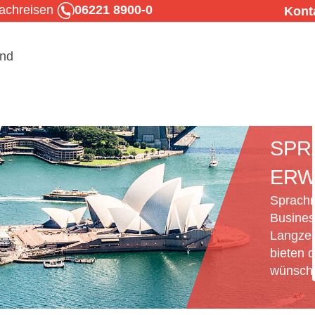
rachreisen
06221 8900-0
Kont
SPR
ERW
Sprachr
Busines
Langzei
bieten d
wünsche