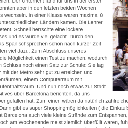
ilen. Der Unterricht fand für uns in der ersten
konnten aber in den letzten beiden Wochen
s wechseln. In einer Klasse waren maximal 8
 unterschiedlichen Ländern kamen. Die Lehrer
tent. Schnell herrschte eine lockere
es und es wurde viel gelacht. Durch den
 das Spanischsprechen schon nach kurzer Zeit
rnten viel dazu. Zum Abschluss unseres
 die Möglichkeit einen Test zu machen, wodurch
um Schluss noch einen Satz zur Schule: Sie lag
 mit der Metro sehr gut zu erreichen und
senräumen, einem Computerraum mit
ufenthaltsraum. Und nun noch etwas zur Stadt
itives über Barcelona berichten, da uns
uper gefallen hat. Zum einen wären da natürlich zahlreic
 Dann gibt es super Shoppingmöglichkeiten ( die Einkauf
 Barcelona auch viele kleine Strände zum Entspannen, d
doch am Wochenende meist ziemlich überfüllt waren, fuhr