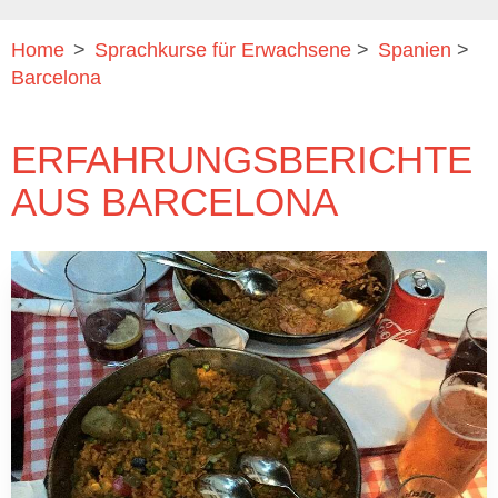
Home
>
Sprachkurse für Erwachsene
>
Spanien
>
Barcelona
ERFAHRUNGSBERICHTE
AUS BARCELONA