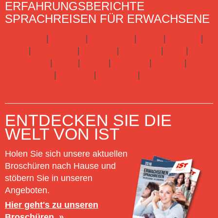
ERFAHRUNGSBERICHTE
SPRACHREISEN FÜR ERWACHSENE
Australien
|
England
|
Frankreich
|
Irland
|
Kanada
|
Malta
|
Schottland
|
Spanien
|
Südafrika
|
USA
|
Costa Rica
|
Kuba
|
Italien
|
Marokko
|
Mexiko
|
Neuseeland
|
Portugal
|
Russland
|
Hier gibts alle
Infos zu Sprachreisen Erwachsene
ENTDECKEN SIE DIE
WELT VON IST
Holen Sie sich unsere aktuellen
Broschüren nach Hause und
stöbern Sie in unseren
Angeboten.
Hier geht's zu unseren
Broschüren