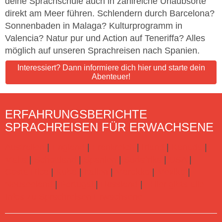
deine Sprachschule auch in zahlreiche Urlaubsorte
direkt am Meer führen. Schlendern durch Barcelona?
Sonnenbaden in Malaga? Kulturprogramm in
Valencia? Natur pur und Action auf Teneriffa? Alles
möglich auf unseren Sprachreisen nach Spanien.
Interessiert? Dann informiere dich hier und starte dein
Abenteuer!
ERFAHRUNGSBERICHTE
SPRACHREISEN FÜR ERWACHSENE
Australien
|
England
|
Frankreich
|
Irland
|
Kanada
|
Malta
|
Schottland
|
Spanien
|
Südafrika
|
USA
|
Costa Rica
|
Kuba
|
Italien
|
Marokko
|
Mexiko
|
Neuseeland
|
Portugal
|
Russland
|
Hier gibts alle
Infos zu Sprachreisen Erwachsene