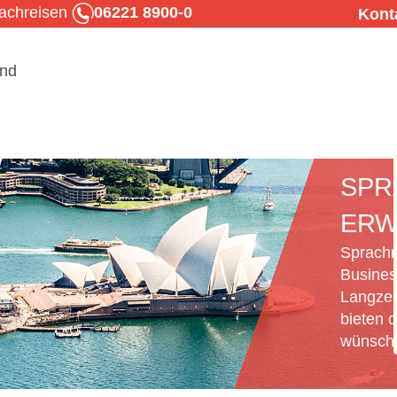
rachreisen
06221 8900-0
Kont
SPR
ERW
Sprachr
Busines
Langzei
bieten d
wünsche