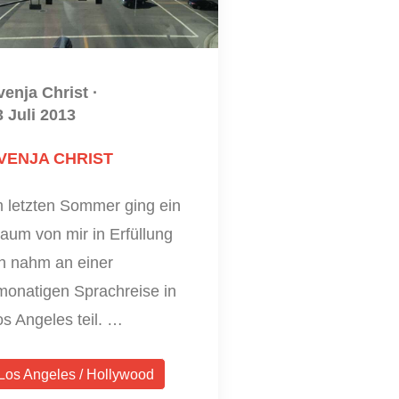
venja Christ
·
3 Juli 2013
VENJA CHRIST
m letzten Sommer ging ein
aum von mir in Erfüllung
ch nahm an einer
monatigen Sprachreise in
s Angeles teil. …
Los Angeles / Hollywood