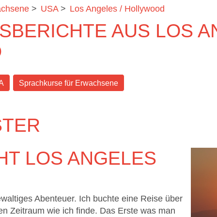
achsene
>
USA
>
Los Angeles / Hollywood
BERICHTE AUS LOS AN
D
A
Sprachkurse für Erwachsene
STER
HT LOS ANGELES
ewaltiges Abenteuer. Ich buchte eine Reise über
n Zeitraum wie ich finde. Das Erste was man