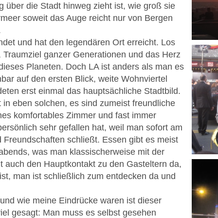
über die Stadt hinweg zieht ist, wie groß sie
sermeer soweit das Auge reicht nur von Bergen
.
det und hat den legendären Ort erreicht. Los
, Traumziel ganzer Generationen und das Herz
 dieses Planeten. Doch LA ist anders als man es
nbar auf den ersten Blick, weite Wohnviertel
deten erst einmal das hauptsächliche Stadtbild.
in eben solchen, es sind zumeist freundliche
nes komfortables Zimmer und fast immer
rsönlich sehr gefallen hat, weil man sofort am
 Freundschaften schließt. Essen gibt es meist
abends, was man klassischerweise mit der
lt auch den Hauptkontakt zu den Gasteltern da,
ist, man ist schließlich zum entdecken da und
und wie meine Eindrücke waren ist dieser
 viel gesagt: Man muss es selbst gesehen