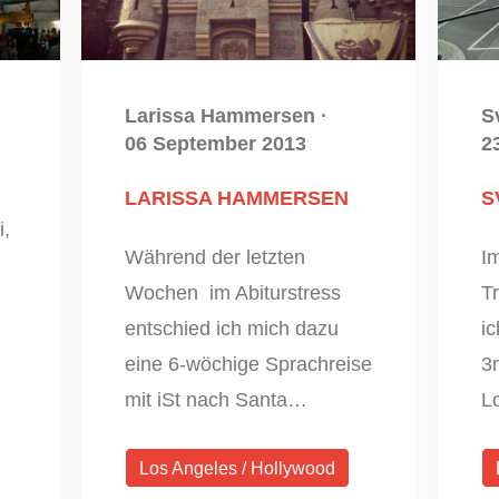
Larissa Hammersen
·
S
06 September 2013
2
LARISSA HAMMERSEN
S
i,
Während der letzten
I
Wochen im Abiturstress
Tr
entschied ich mich dazu
i
eine 6-wöchige Sprachreise
3
mit iSt nach Santa…
Lo
Los Angeles / Hollywood