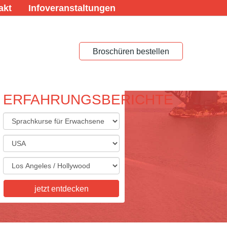
akt
Infoveranstaltungen
Broschüren bestellen
ERFAHRUNGSBERICHTE
ACHREISEN FÜR
ACHSENE
eisen für Erwachsene,
skurse, Studienaufenthalte,
tkurse, Examenskurse - wir
ie Vielfalt, die Sie sich
jetzt entdecken
n! Informieren Sie sich hier.