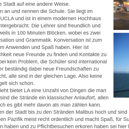
e Stadt auf eine andere Weise.
n an und nennen die Schule. Sie liegt im
r UCLA und ist in einem modernen Hochhaus
ntergebracht. Die Lehrer sind freundlich und
eweils in 100 Minuten Blöcken, wobei es zwei
rsation und Grammatik. Konversation ist zum
um Anwenden und Spaß haben. Hier ist
chkeit neue Freunde zu finden und Kontakte zu
ei kein Problem, die Schüler sind international
hier beständig dabei neue Freundschaften zu
t, alle sind in der gleichen Lage. Also keine
elt sich schon.
eht bietet LA eine Unzahl von Dingen die man
nd die Strände ein klassischer Anlaufort, allen
ch es gibt mehr davon als man zählen kann.
n der Stadt bis zu den Stränden Malibus hoch und sind 
en Pazifik meist recht ordentlich und macht Spaß, für Su
 haben und zu Pflichtbesuchen erkoren haben sei hier ku