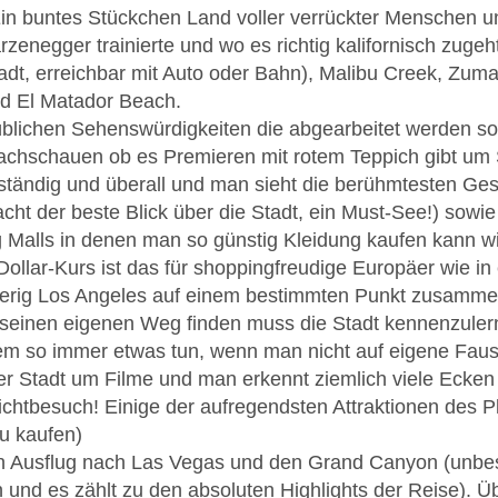
Ein buntes Stückchen Land voller verrückter Menschen u
enegger trainierte und wo es richtig kalifornisch zuge
dt, erreichbar mit Auto oder Bahn), Malibu Creek, Zum
nd El Matador Beach.
 üblichen Sehenswürdigkeiten die abgearbeitet werden so
 nachschauen ob es Premieren mit rotem Teppich gibt um
ständig und überall und man sieht die berühmtesten Gesic
ht der beste Blick über die Stadt, ein Must-See!) sowi
ng Malls in denen man so günstig Kleidung kaufen kann w
ollar-Kurs ist das für shoppingfreudige Europäer wie i
wierig Los Angeles auf einem bestimmten Punkt zusamme
r seinen eigenen Weg finden muss die Stadt kennenzulern
nem so immer etwas tun, wenn man nicht auf eigene Faust 
eser Stadt um Filme und man erkennt ziemlich viele Ecke
flichtbesuch! Einige der aufregendsten Attraktionen des P
u kaufen)
en Ausflug nach Las Vegas und den Grand Canyon (unbes
nd es zählt zu den absoluten Highlights der Reise). 